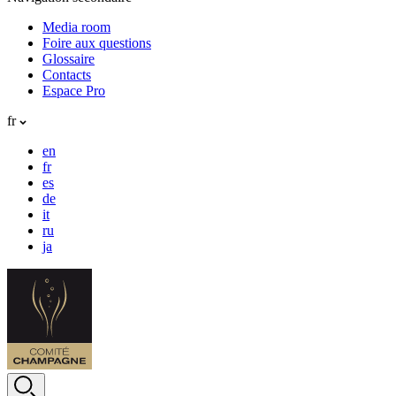
Media room
Foire aux questions
Glossaire
Contacts
Espace Pro
fr
en
fr
es
de
it
ru
ja