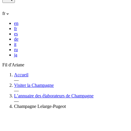
fr
en
fr
es
de
it
ru
ja
Fil d'Ariane
Accueil
—
Visiter la Champagne
—
L’annuaire des élaborateurs de Champagne
—
Champagne Lelarge-Pugeot