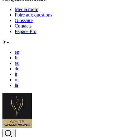
Media room
Foire aux questions
Glossaire
Contacts
Espace Pro
fr
en
fr
es
de
it
ru
ja