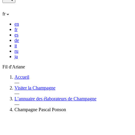
fr
en
fr
es
de
it
ru
ja
Fil d'Ariane
Accueil
—
Visiter la Champagne
—
L’annuaire des élaborateurs de Champagne
—
Champagne Pascal Ponson