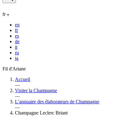
fr
en
fr
es
de
it
ru
ja
Fil d'Ariane
Accueil
—
Visiter la Champagne
—
L’annuaire des élaborateurs de Champagne
—
Champagne Leclerc Briant