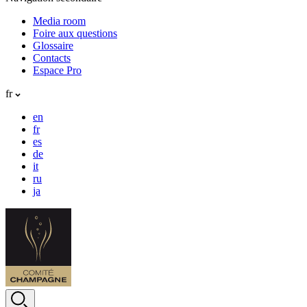
Media room
Foire aux questions
Glossaire
Contacts
Espace Pro
fr
en
fr
es
de
it
ru
ja