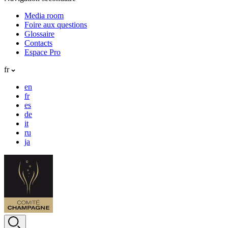
Media room
Foire aux questions
Glossaire
Contacts
Espace Pro
fr
en
fr
es
de
it
ru
ja