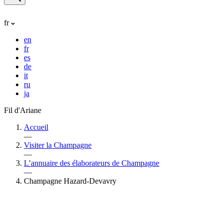
fr
en
fr
es
de
it
ru
ja
Fil d'Ariane
Accueil
—
Visiter la Champagne
—
L’annuaire des élaborateurs de Champagne
—
Champagne Hazard-Devavry