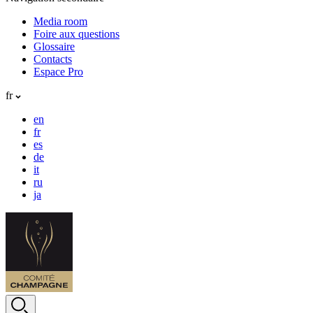
Media room
Foire aux questions
Glossaire
Contacts
Espace Pro
fr
en
fr
es
de
it
ru
ja