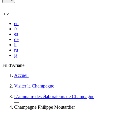
fr
en
fr
es
de
it
ru
ja
Fil d'Ariane
Accueil
—
Visiter la Champagne
—
L’annuaire des élaborateurs de Champagne
—
Champagne Philippe Moutardier