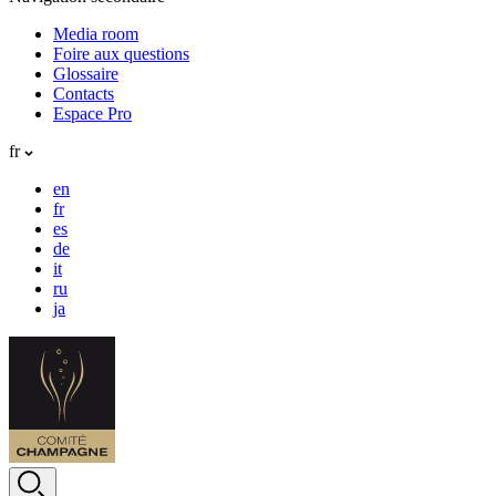
Media room
Foire aux questions
Glossaire
Contacts
Espace Pro
fr
en
fr
es
de
it
ru
ja