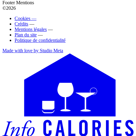
Footer Mentions
©2026
Cookies —
Crédits
—
Mentions légales
—
Plan du site
—
Politique de confidentialité
Made with love by Studio Meta