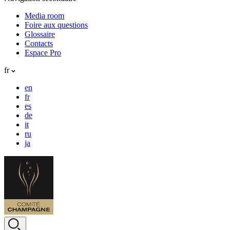
Media room
Foire aux questions
Glossaire
Contacts
Espace Pro
fr
en
fr
es
de
it
ru
ja