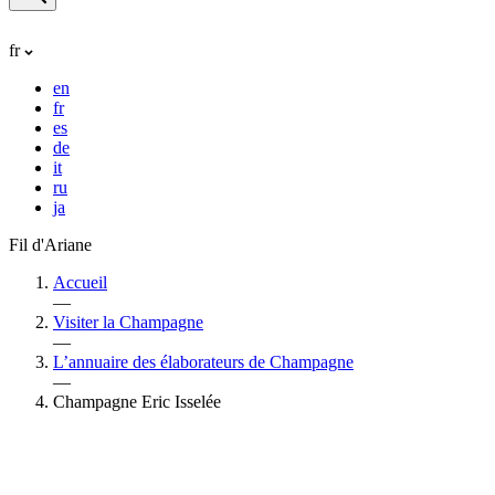
fr
en
fr
es
de
it
ru
ja
Fil d'Ariane
Accueil
—
Visiter la Champagne
—
L’annuaire des élaborateurs de Champagne
—
Champagne Eric Isselée