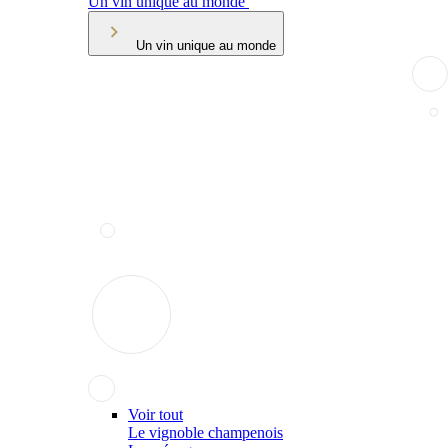
Un vin unique au monde
Un vin unique au monde
Voir tout
Le vignoble champenois