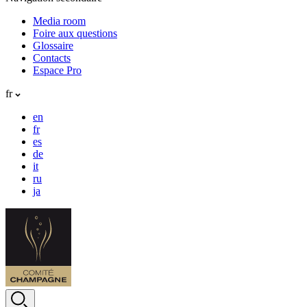
Media room
Foire aux questions
Glossaire
Contacts
Espace Pro
fr
en
fr
es
de
it
ru
ja