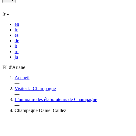
fr
en
fr
es
de
it
ru
ja
Fil d'Ariane
Accueil
—
Visiter la Champagne
—
L’annuaire des élaborateurs de Champagne
—
Champagne Daniel Caillez