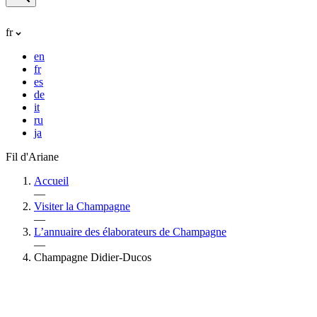
fr
en
fr
es
de
it
ru
ja
Fil d'Ariane
Accueil
—
Visiter la Champagne
—
L’annuaire des élaborateurs de Champagne
—
Champagne Didier-Ducos