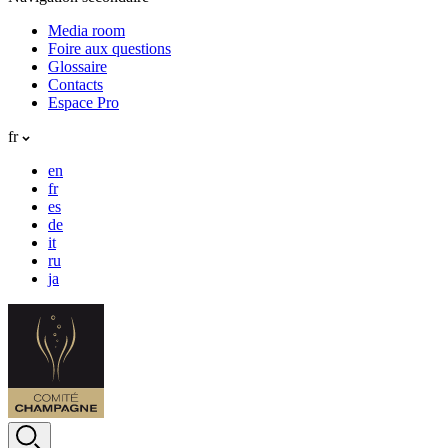
Media room
Foire aux questions
Glossaire
Contacts
Espace Pro
fr
en
fr
es
de
it
ru
ja