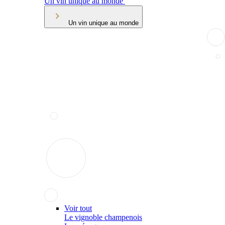
Un vin unique au monde
Un vin unique au monde
Voir tout
Le vignoble champenois