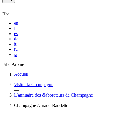
fr
en
fr
es
de
it
ru
ja
Fil d'Ariane
Accueil
—
Visiter la Champagne
—
L’annuaire des élaborateurs de Champagne
—
Champagne Arnaud Baudette