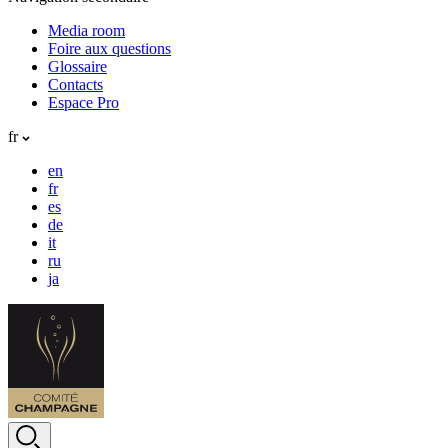
Media room
Foire aux questions
Glossaire
Contacts
Espace Pro
fr
en
fr
es
de
it
ru
ja