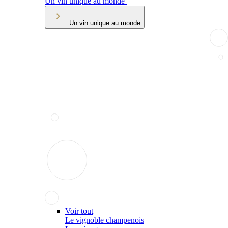
Un vin unique au monde
Un vin unique au monde
Voir tout
Le vignoble champenois