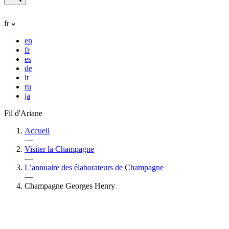
fr
en
fr
es
de
it
ru
ja
Fil d'Ariane
Accueil
—
Visiter la Champagne
—
L’annuaire des élaborateurs de Champagne
—
Champagne Georges Henry