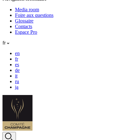
Media room
Foire aux questions
Glossaire
Contacts
Espace Pro
fr
en
fr
es
de
it
ru
ja