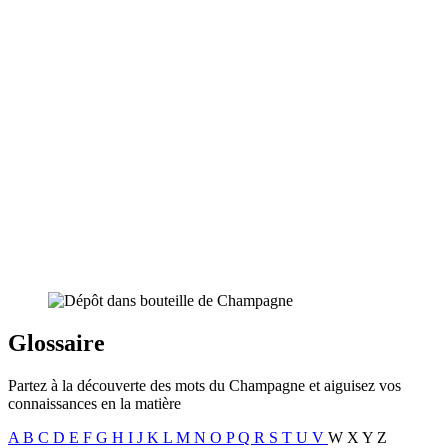
Glossaire
Partez à la découverte des mots du Champagne et aiguisez vos
connaissances en la matière
A
B
C
D
E
F
G
H
I
J
K
L
M
N
O
P
Q
R
S
T
U
V
W
X
Y
Z