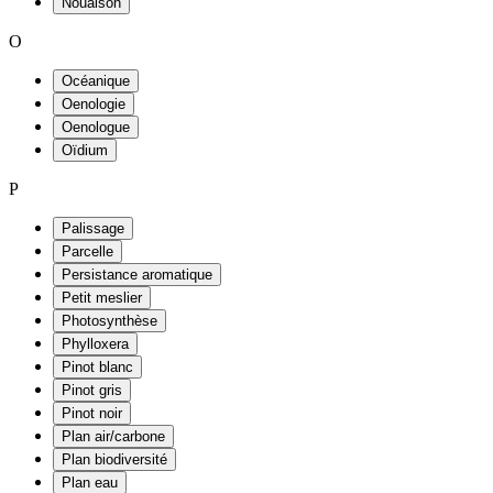
Nouaison
O
Océanique
Oenologie
Oenologue
Oïdium
P
Palissage
Parcelle
Persistance aromatique
Petit meslier
Photosynthèse
Phylloxera
Pinot blanc
Pinot gris
Pinot noir
Plan air/carbone
Plan biodiversité
Plan eau