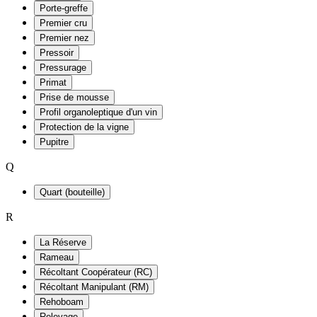
Porte-greffe
Premier cru
Premier nez
Pressoir
Pressurage
Primat
Prise de mousse
Profil organoleptique d'un vin
Protection de la vigne
Pupitre
Q
Quart (bouteille)
R
La Réserve
Rameau
Récoltant Coopérateur (RC)
Récoltant Manipulant (RM)
Rehoboam
Relevage