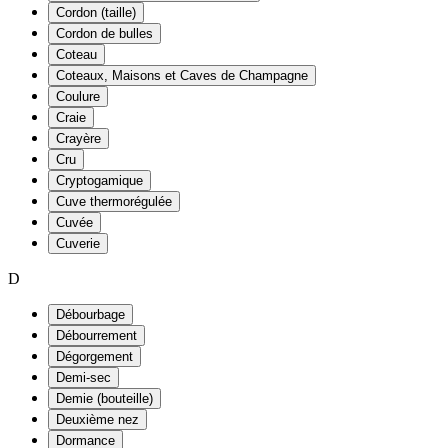
Cordon (taille)
Cordon de bulles
Coteau
Coteaux, Maisons et Caves de Champagne
Coulure
Craie
Crayère
Cru
Cryptogamique
Cuve thermorégulée
Cuvée
Cuverie
D
Débourbage
Débourrement
Dégorgement
Demi-sec
Demie (bouteille)
Deuxième nez
Dormance