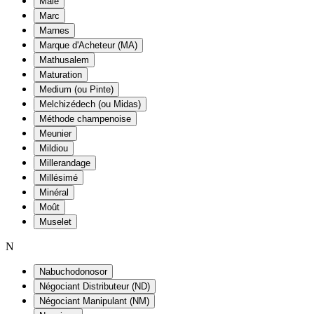
Maie
Marc
Marnes
Marque d'Acheteur (MA)
Mathusalem
Maturation
Medium (ou Pinte)
Melchizédech (ou Midas)
Méthode champenoise
Meunier
Mildiou
Millerandage
Millésimé
Minéral
Moût
Muselet
N
Nabuchodonosor
Négociant Distributeur (ND)
Négociant Manipulant (NM)