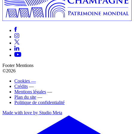
Footer Mentions
©2026
Cookies —
Crédits
—
Mentions légales
—
Plan du site
—
Politique de confidentialité
Made with love by Studio Meta