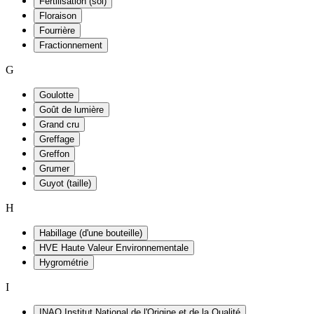
Fertilisation (sol)
Floraison
Fourrière
Fractionnement
G
Goulotte
Goût de lumière
Grand cru
Greffage
Greffon
Grumer
Guyot (taille)
H
Habillage (d'une bouteille)
HVE Haute Valeur Environnementale
Hygrométrie
I
INAO Institut National de l'Origine et de la Qualité