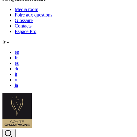
Media room
Foire aux questions
Glossaire
Contacts
Espace Pro
fr
en
fr
es
de
it
ru
ja