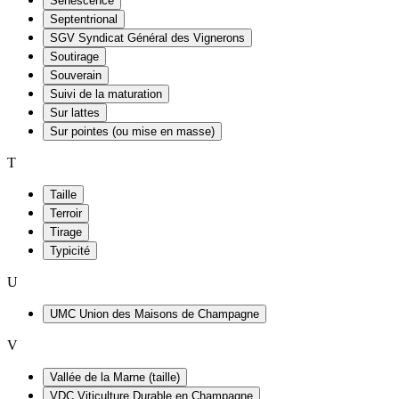
Sénescence
Septentrional
SGV Syndicat Général des Vignerons
Soutirage
Souverain
Suivi de la maturation
Sur lattes
Sur pointes (ou mise en masse)
T
Taille
Terroir
Tirage
Typicité
U
UMC Union des Maisons de Champagne
V
Vallée de la Marne (taille)
VDC Viticulture Durable en Champagne