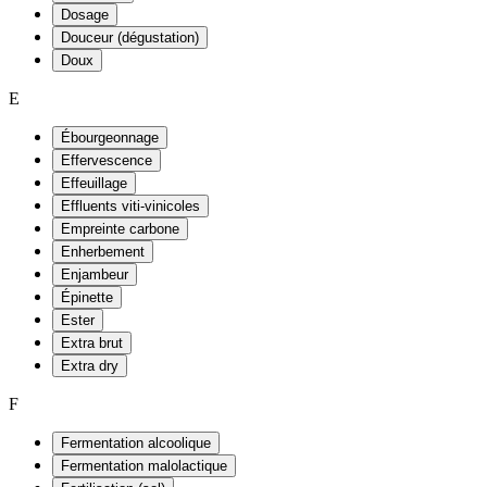
Dosage
Douceur (dégustation)
Doux
E
Ébourgeonnage
Effervescence
Effeuillage
Effluents viti-vinicoles
Empreinte carbone
Enherbement
Enjambeur
Épinette
Ester
Extra brut
Extra dry
F
Fermentation alcoolique
Fermentation malolactique