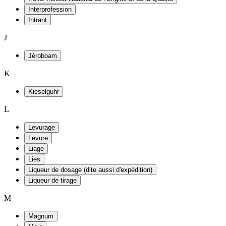
Interprofession
Intrant
J
Jéroboam
K
Kieselguhr
L
Levurage
Levure
Liage
Lies
Liqueur de dosage (dite aussi d'expédition)
Liqueur de tirage
M
Magnum