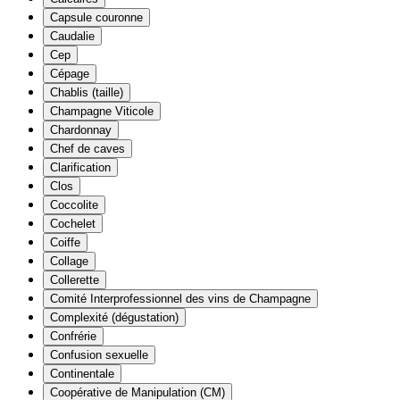
Capsule couronne
Caudalie
Cep
Cépage
Chablis (taille)
Champagne Viticole
Chardonnay
Chef de caves
Clarification
Clos
Coccolite
Cochelet
Coiffe
Collage
Collerette
Comité Interprofessionnel des vins de Champagne
Complexité (dégustation)
Confrérie
Confusion sexuelle
Continentale
Coopérative de Manipulation (CM)