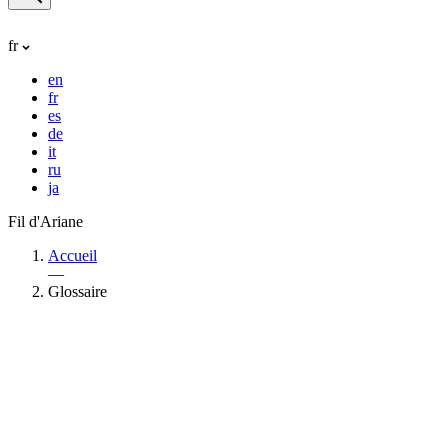
fr
en
fr
es
de
it
ru
ja
Fil d'Ariane
Accueil
—
Glossaire