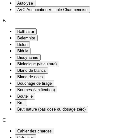
Autolyse
AVC Association Viticole Champenoise
B
Balthazar
Belemnite
Belon
Bidule
Biodynamie
Biologique (viticulture)
Blanc de blancs
Blanc de noirs
Bouchage de tirage
Bourbes (vinification)
Bouteille
Brut
Brut nature (pas dosé ou dosage zéro)
C
Cahier des charges
Calcaires