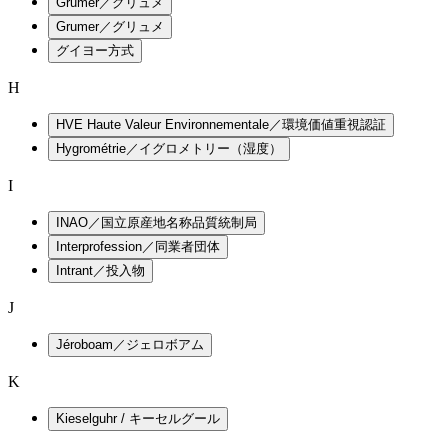
Grumer／グリュメ
Grumer／グリュメ
グイヨー方式
H
HVE Haute Valeur Environnementale／環境価値重視認証
Hygrométrie／イグロメトリー（湿度）
I
INAO／国立原産地名称品質統制局
Interprofession／同業者団体
Intrant／投入物
J
Jéroboam／ジェロボアム
K
Kieselguhr / キーセルグール