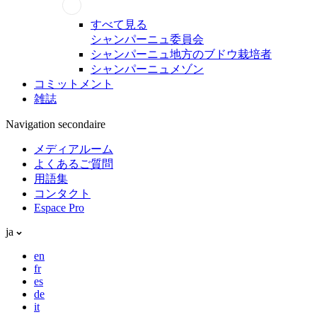
すべて見る
シャンパーニュ委員会
シャンパーニュ地方のブドウ栽培者
シャンパーニュメゾン
コミットメント
雑誌
Navigation secondaire
メディアルーム
よくあるご質問
用語集
コンタクト
Espace Pro
ja
en
fr
es
de
it