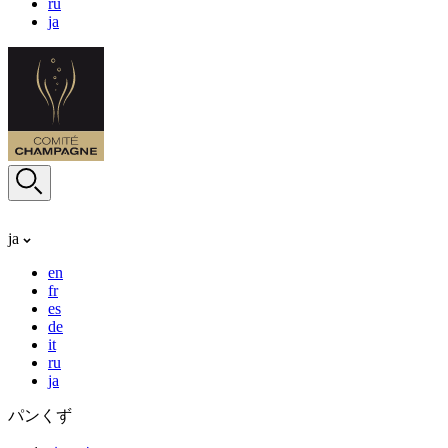
ru
ja
ja
en
fr
es
de
it
ru
ja
パンくず