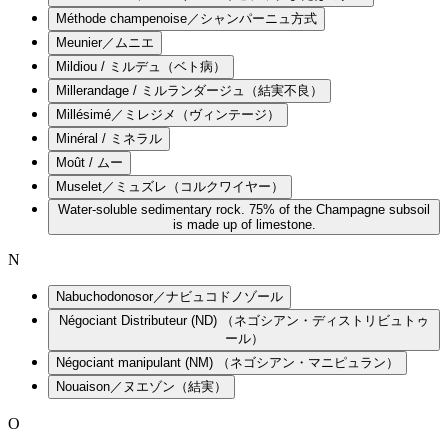
Méthode champenoise／シャンパーニュ方式
Meunier／ムニエ
Mildiou / ミルデュ（ベト病）
Millerandage / ミルランダージュ（結実不良）
Millésimé／ミレジメ（ヴィンテージ）
Minéral / ミネラル
Moût / ムー
Muselet／ミュズレ（コルクワイヤー）
Water-soluble sedimentary rock. 75% of the Champagne subsoil
is made up of limestone.
N
Nabuchodonosor／ナビュコドノゾール
Négociant Distributeur (ND) （ネゴシアン・ディストリビュトゥ
ール）
Négociant manipulant (NM) （ネゴシアン・マニピュラン）
Nouaison／ヌエゾン（結実）
O