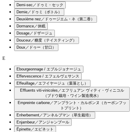
Demi-sec／ドゥミ・セック
Demie／ドゥミ（ボトル）
Deuxième nez／ドゥージエム・ネ（第二香）
Dormance／休眠
Dosage／ドザージュ
Douceur／糖度（テイスティング）
Doux／ドゥー（甘口）
E
Ebourgeonnage / エブルジョナージュ
Effervescence / エフェルヴェサンス
Effeuillage／エフイヤージュ（葉落とし）
Effluents viti-vinicoles／エフリュアン ヴィティ・ヴィニコル
（ブドウ栽培・ワイン製造廃水）
Empreinte carbone／アンプラント・カルボンヌ（カーボンフッ
トプリント）
Enherbement／アンネルブマン（草生栽培）
Enjambeur／アンジャンブール
Épinette／エピネット