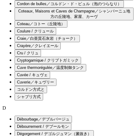
Cordon de bulles／コルドン・ド・ビュル（泡のつらなり）
Coteaux, Maisons et Caves de Champagne／シャンパーニュ地
方の丘陵地、家屋、カーヴ
Coteau／コトー（丘陵地）
Coulure / クリュール
Craie／白亜質石灰岩（チョーク）
Crayère／クレイエール
Cru / クリュ
Cryptogamique / クリプトガミック
Cuve thermorégulée／温度制御タンク
Cuvée / キュヴェ
Cuverie／キュヴリー
コルドン方式と
シャブリ方式
D
Débourbage／デブルバージュ
Débourrement / デブールモン
Dégorgement / デゴルジュマン（澱抜き）