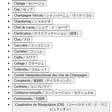
Cépage／セパージュ
Cep／セップ
Champagne Viticole／シャンパーニュ・ヴィティコル
Chardonnay／シャルドネ
Chef de caves／シェフ・ド・カーヴ
Clarification／クラリフィケーション（清澄）
Clos／クロ
Coccolite / コッコリット
Cochelet／コシュレ
Coiffe／コワフ
Collage / コラージュ
Collerette／コルレット
Comité Interprofessionnel des vins de Champagne
Complexité／複雑性（テイスティング）
Confrérie／コンフレリー
Confusion sexuelle／コンフュージョン・セクシュエル
Continentale／大陸性
Coopérative de Manipulation (CM) （コーペラティヴ・ド・マニ
ピュラシオン）