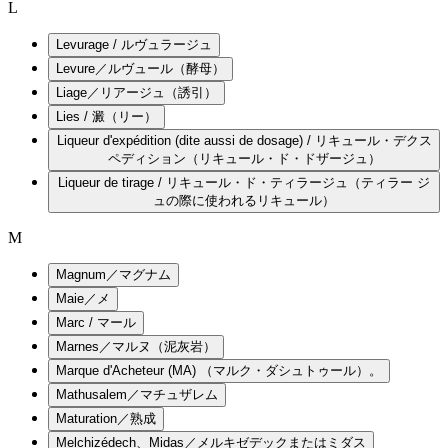
L
Levurage / ルヴュラージュ
Levure／ルヴュール（酵母）
Liage／リアージュ（誘引）
Lies / 澱（リー）
Liqueur d'expédition (dite aussi de dosage) / リキュール・デクス
ペディション（リキュール・ド・ドザージュ）
Liqueur de tirage / リキュール・ド・ティラージュ（ティラー ジ
ュの際に使われるリキュール）
M
Magnum／マグナム
Maie／メ
Marc / マール
Marnes／マルヌ（泥灰岩）
Marque d'Acheteur (MA) （マルク・ダシュトゥール）。
Mathusalem／マチュザレム
Maturation／熟成
Melchizédech、Midas／メルキゼデックまたはミダス