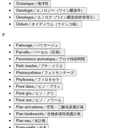
Océanique／海洋性
Oenologie／エノロジー（ワイン醸造学）
Oenologue／エノログ（ワイン醸造技術管理士）
Oïdium / オイディウム（ウドンコ病）
P
Palissage／パリサージュ
Parcelle／パーセル（区画）
Persistance aromatique／アロマ持続時間
Petit meslier／プチ・メリエ
Photosynthèse / フォトサンテーズ
Phylloxera／フィロキセラ
Pinot blanc／ピノ・ブラン
Pinot gris／ピノ・グリ
Pinot noir／ピノ・ノワール
Plan air/carbone／空気・二酸化炭素計画
Plan biodiversité／生物多様性保護計画
Plan eau／水計画
Porte-greffe／台木