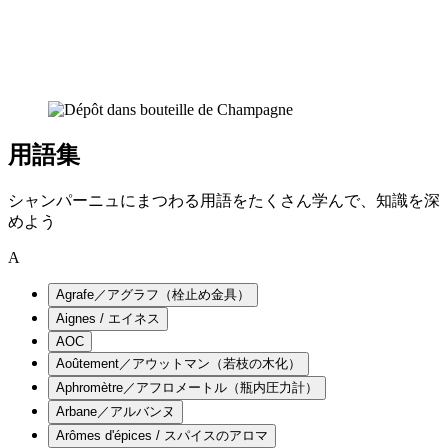
用語集
シャンパーニュにまつわる用語をたくさん学んで、知識を深
めよう
A
Agrafe／アグラフ（栓止め金具）
Aignes / エイネス
AOC
Aoûtement／アウットマン（若枝の木化）
Aphromètre／アフロメートル（瓶内圧力計）
Arbane／アルバンヌ
Arômes d'épices / スパイスのアロマ