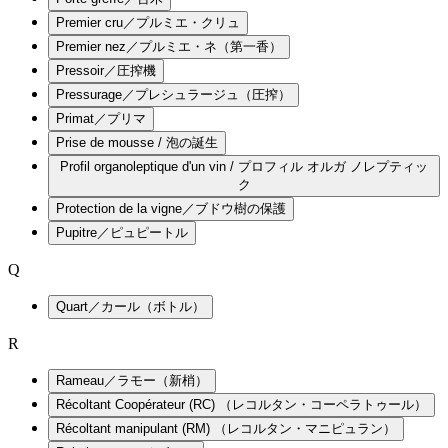
Premier cru／プルミエ・クリュ
Premier nez／プルミエ・ネ（第一香）
Pressoir／圧搾機
Pressurage／プレシュラージュ（圧搾）
Primat／プリマ
Prise de mousse / 泡の誕生
Profil organoleptique d'un vin / プロフィル オルガ ノレプティッ
ク
Protection de la vigne／ブドウ樹の保護
Pupitre／ピュピートル
Q
Quart／カール（ボトル）
R
Rameau／ラモー（新梢）
Récoltant Coopérateur (RC) （レコルタン・コーペラトゥール）
Récoltant manipulant (RM) （レコルタン・マニピュラン）