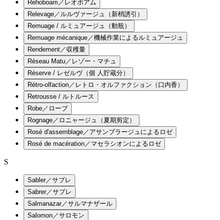
Rehoboam／レオボアム
Relevage／ルルヴァージュ（新梢誘引）
Remuage / ルミュアージュ（動瓶）
Remuage mécanique／機械作業によるルミュアージュ
Rendement／収穫量
Réseau Matu／レゾー・マチュ
Réserve / レゼルヴ（個 人貯蔵分）
Rétro-olfaction／レトロ・オルファクション（口内香）
Retrousse / ルトルース
Robe／ローブ
Rognage／ロニャージュ（夏期剪定）
Rosé d'assemblage／アサンブラージュによるロゼ
Rosé de macération／マセラシオンによるロゼ
S
Sabler／サブレ
Sabrer／サブレ
Salmanazar／サルマナザール
Salomon／サロモン