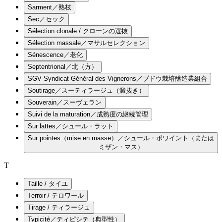
Sarment／熟枝
Sec／セック
Sélection clonale / クローンの選抜
Sélection massale／マサルセレクション
Sénescence／老化
Septentrional／北（方）
SGV Syndicat Général des Vignerons／ブドウ栽培醸造業組合
Soutirage／スーティラージュ（澱抜き）
Souverain／スーヴェラン
Suivi de la maturation／成熟度の継続管理
Sur lattes／シュール・ラット
Sur pointes（mise en masse）／シュール・ポワイント（または
ミザン・マス）
T
Taille / タイユ
Terroir / テロワール
Tirage / ティラージュ
Typicité／ティピシテ（典型性）