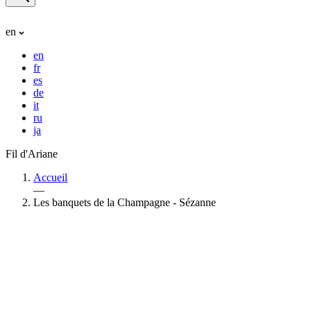
en
en
fr
es
de
it
ru
ja
Fil d'Ariane
Accueil
—
Les banquets de la Champagne - Sézanne