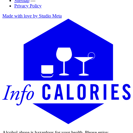
Sitemap
—
Privacy Policy
Made with love by Studio Meta
Alcohol abuse is hazardous for your health. Please enjoy