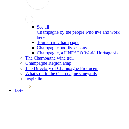
See all
Champagne by the people who live and work
here
Tourism in Champagne
Champagne and its seasons
Champagne, a UNESCO World Heritage site
The Champagne wine trail
Champagne Region Map
The Directory of Champagne Producers
What’s on in the Champagne vineyards
Inspirations
Taste