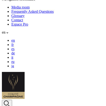
Media room
Frequently Asked Questions
Glossary
Contact
Espace Pro
en
en
fr
es
de
it
ru
ja