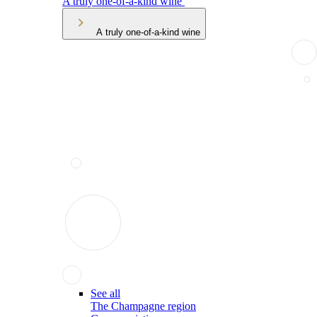
A truly one-of-a-kind wine
A truly one-of-a-kind wine
See all
The Champagne region