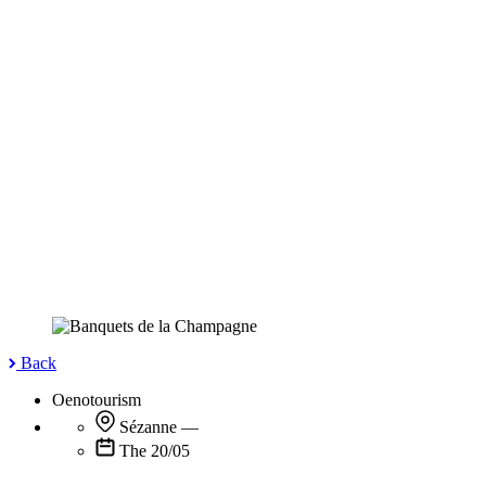
Back
Oenotourism
Sézanne
—
The 20/05