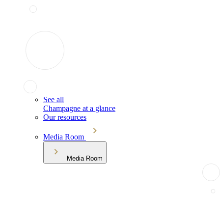
See all
Champagne at a glance
Our resources
Media Room
Media Room