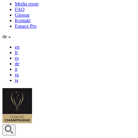
Media room
FAQ
Glossar
Kontakt
Espace Pro
de
en
fr
es
de
it
ru
ja