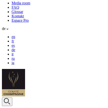
Media room
FAQ
Glossar
Kontakt
Espace Pro
de
en
fr
es
de
it
ru
ja