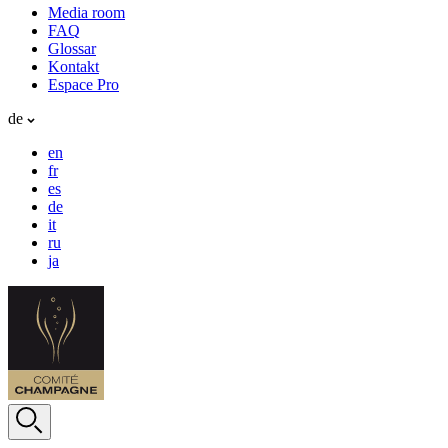
Media room
FAQ
Glossar
Kontakt
Espace Pro
de
en
fr
es
de
it
ru
ja