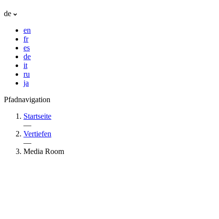
de
en
fr
es
de
it
ru
ja
Pfadnavigation
Startseite
—
Vertiefen
—
Media Room