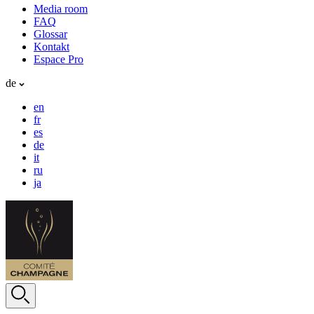
Media room
FAQ
Glossar
Kontakt
Espace Pro
de
en
fr
es
de
it
ru
ja