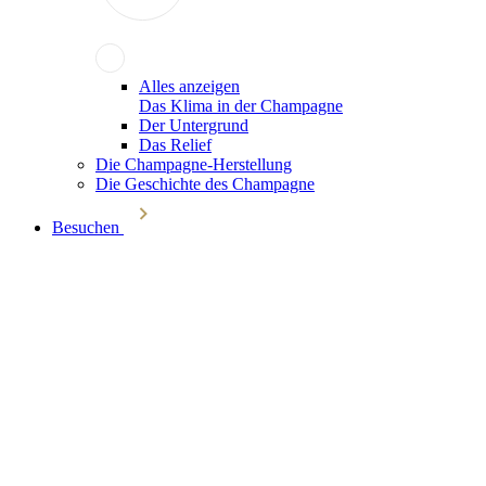
Alles anzeigen
Das Klima in der Champagne
Der Untergrund
Das Relief
Die Champagne-Herstellung
Die Geschichte des Champagne
Besuchen