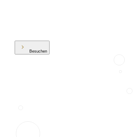
Besuchen