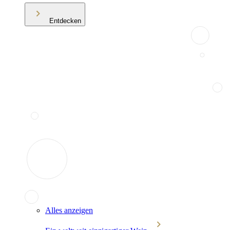
Entdecken
Alles anzeigen