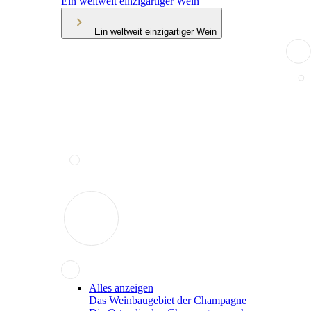
Ein weltweit einzigartiger Wein
Ein weltweit einzigartiger Wein
Alles anzeigen
Das Weinbaugebiet der Champagne