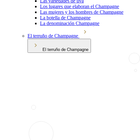
Las variedades de uva
Los lugares que elaboran el Champagne
Las mujeres y los hombres de Champagne
La botella de Champagne
La denominación Champagne
El terruño de Champagne
El terruño de Champagne