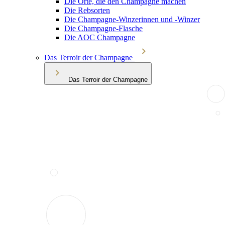
Die Orte, die den Champagne machen
Die Rebsorten
Die Champagne-Winzerinnen und -Winzer
Die Champagne-Flasche
Die AOC Champagne
Das Terroir der Champagne
Das Terroir der Champagne