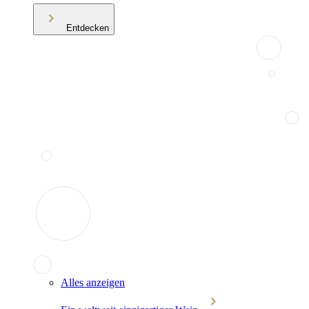
Entdecken
Alles anzeigen