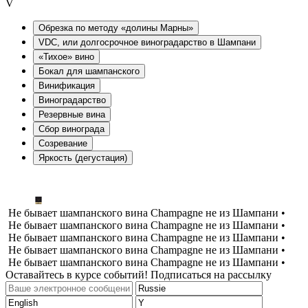
V
Oбрезка по методу «долины Марны»
VDC, или долгосрочное виноградарство в Шампани
«Тихое» вино
Бокал для шампанского
Винификация
Виноградарство
Резервные вина
Сбор винограда
Созревание
Яркость (дегустация)
Не бывает шампанского вина Champagne не из Шампани •
Не бывает шампанского вина Champagne не из Шампани •
Не бывает шампанского вина Champagne не из Шампани •
Не бывает шампанского вина Champagne не из Шампани •
Не бывает шампанского вина Champagne не из Шампани •
Оставайтесь в курсе событий! Подписаться на рассылку