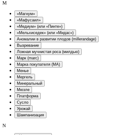
M
«Магнум»
«Мафусаил»
«Медиум» (или «Пинте»)
«Мельхиседек» (или «Мидас»)
Аномалии в развитии плодов (millerandage)
Вызревание
Ложная мучнистая роса (милдью)
Марк (marc)
Марка покупателя (MA)
Менье
Мергель
Минеральный
Мюзле
Платформа
Сусло
Урожай
Шампанизация
N