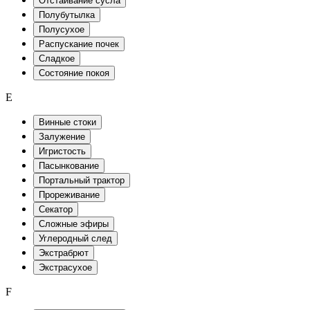
Отстаивание сусла
Полубутылка
Полусухое
Распускание почек
Сладкое
Состояние покоя
E
Винные стоки
Залужение
Игристость
Пасынкование
Портальный трактор
Прореживание
Секатор
Сложные эфиры
Углеродный след
Экстрабрют
Экстрасухое
F