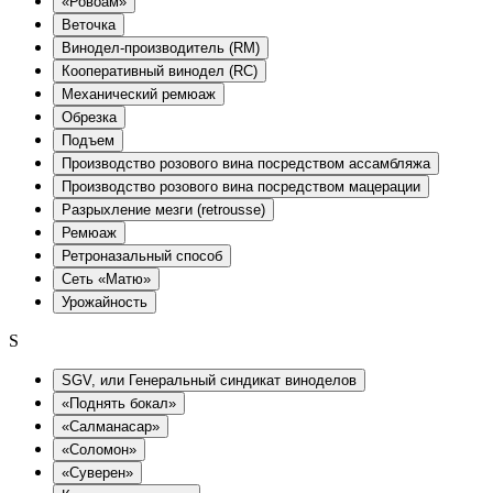
«Ровоам»
Веточка
Винодел-производитель (RM)
Кооперативный винодел (RC)
Механический ремюаж
Обрезка
Подъем
Производство розового вина посредством ассамбляжа
Производство розового вина посредством мацерации
Разрыхление мезги (retrousse)
Ремюаж
Ретроназальный способ
Сеть «Матю»
Урожайность
S
SGV, или Генеральный синдикат виноделов
«Поднять бокал»
«Салманасар»
«Соломон»
«Суверен»