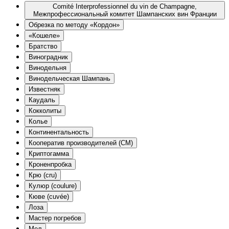
Comité Interprofessionnel du vin de Champagne,
Межпрофессиональный комитет Шампанских вин Франции
Oбрезка по методу «Кордон»
«Кошеле»
Братство
Виноградник
Винодельня
Винодельческая Шампань
Известняк
Каудаль
Кокколиты
Колье
Континентальность
Кооператив производителей (CM)
Криптогамма
Кроненпробка
Крю (cru)
Кулюр (coulure)
Кюве (cuvée)
Лоза
Мастер погребов
Мел