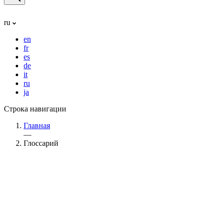
ru
en
fr
es
de
it
ru
ja
Строка навигации
Главная
—
Глоссарий