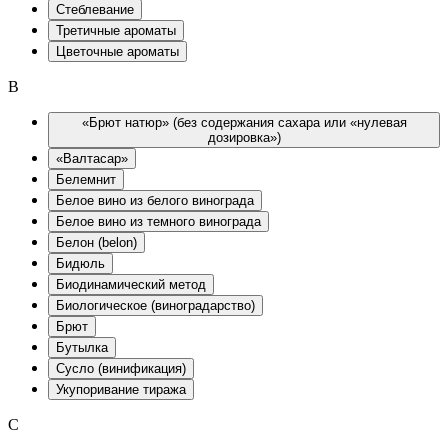
Стеблевание
Третичные ароматы
Цветочные ароматы
B
«Брют натюр» (без содержания сахара или «нулевая
дозировка»)
«Валтасар»
Белемнит
Белое вино из белого винограда
Белое вино из темного винограда
Белон (belon)
Бидюль
Биодинамический метод
Биологическое (виноградарство)
Брют
Бутылка
Сусло (винификация)
Укупоривание тиража
C