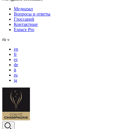
Медиазал
Вопросы и ответы
Глоссарий
Контактные
Espace Pro
ru
en
fr
es
de
it
ru
ja