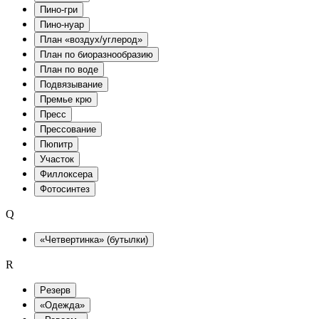
Пино-гри
Пино-нуар
План «воздух/углерод»
План по биоразнообразию
План по воде
Подвязывание
Премье крю
Пресс
Прессование
Пюпитр
Участок
Филлоксера
Фотосинтез
Q
«Четвертинка» (бутылки)
R
Pезерв
«Одежда»