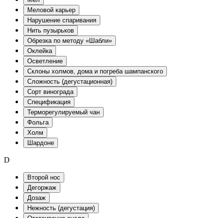
Меловой карьер
Нарушение спаривания
Нить пузырьков
Обрезка по методу «Шабли»
Оклейка
Осветление
Склоны холмов, дома и погреба шампанского
Сложность (дегустационная)
Сорт винограда
Спецификация
Терморегулируемый чан
Фольга
Холм
Шардоне
D
Второй нос
Дегоржаж
Дозаж
Нежность (дегустация)