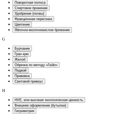
Поворотная полоса
Спиртовое брожение
Удобрение (почвы)
Фракционная перегонка
Цветение
Яблочно-молочнокислое брожение
G
Бурчание
Гран крю
Желоб
Обрезка по методу «Гюйо»
Подвой
Прививка
Световой привкус
H
HVE, или высокая экологическая ценность
Внешнее оформление (бутылки)
Гигрометрия