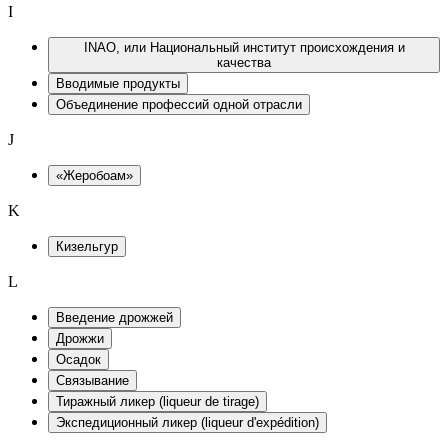
I
INAO, или Национальный институт происхождения и
качества
Вводимые продукты
Объединение профессий одной отрасли
J
«Жеробоам»
K
Кизельгур
L
Введение дрожжей
Дрожжи
Осадок
Связывание
Тиражный ликер (liqueur de tirage)
Экспедиционный ликер (liqueur d'expédition)