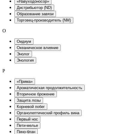
«Навуходоносор»
Дистрибьютор (ND)
Образование завязи
Торговец-производитель (NM)
O
Оидиум
Океаническое влияние
Энолог
Энология
P
«Прима»
Ароматическая продолжительность
Вторичное брожение
Защита лозы
Корневой побег
Органолептический профиль вина
Первый нос
Пети-мелье
Пино-блан