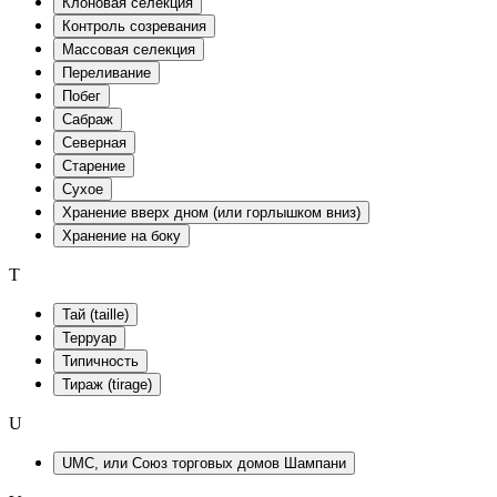
Клоновая селекция
Контроль созревания
Массовая селекция
Переливание
Побег
Сабраж
Северная
Старение
Сухое
Хранение вверх дном (или горлышком вниз)
Хранение на боку
T
Тай (taille)
Терруар
Типичность
Тираж (tirage)
U
UMC, или Союз торговых домов Шампани