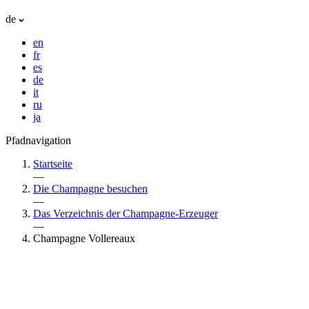
de
en
fr
es
de
it
ru
ja
Pfadnavigation
Startseite
—
Die Champagne besuchen
—
Das Verzeichnis der Champagne-Erzeuger
—
Champagne Vollereaux