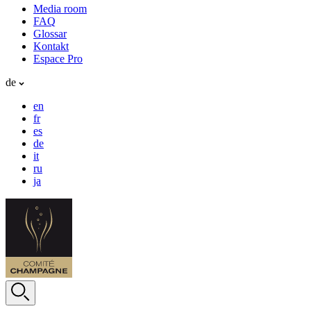
Media room
FAQ
Glossar
Kontakt
Espace Pro
de
en
fr
es
de
it
ru
ja