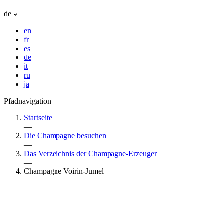
de
en
fr
es
de
it
ru
ja
Pfadnavigation
Startseite
—
Die Champagne besuchen
—
Das Verzeichnis der Champagne-Erzeuger
—
Champagne Voirin-Jumel