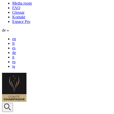
Media room
FAQ
Glossar
Kontakt
Espace Pro
de
en
fr
es
de
it
ru
ja