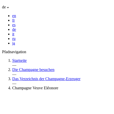
de
en
fr
es
de
it
ru
ja
Pfadnavigation
Startseite
—
Die Champagne besuchen
—
Das Verzeichnis der Champagne-Erzeuger
—
Champagne Veuve Eléonore