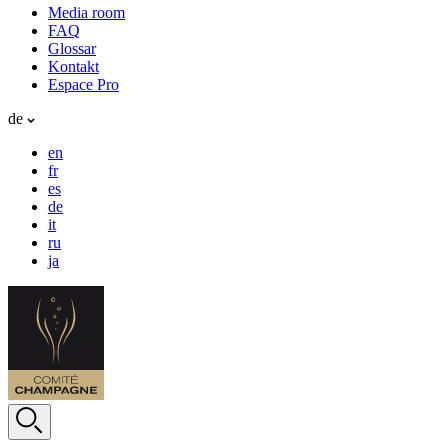
Media room
FAQ
Glossar
Kontakt
Espace Pro
de
en
fr
es
de
it
ru
ja