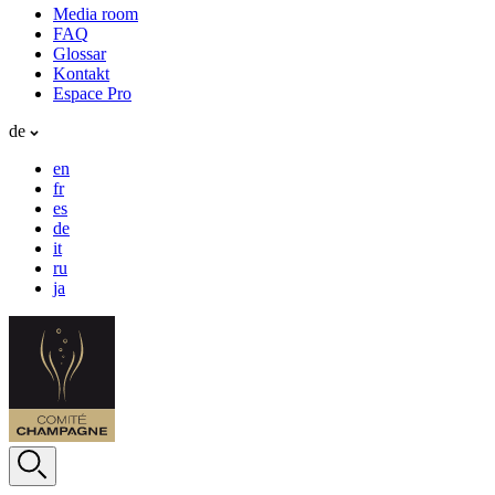
Media room
FAQ
Glossar
Kontakt
Espace Pro
de
en
fr
es
de
it
ru
ja