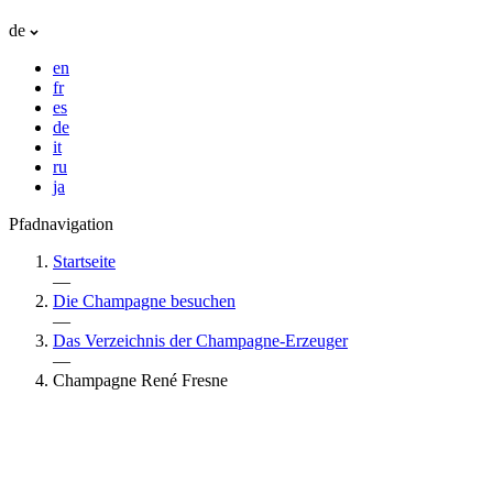
de
en
fr
es
de
it
ru
ja
Pfadnavigation
Startseite
—
Die Champagne besuchen
—
Das Verzeichnis der Champagne-Erzeuger
—
Champagne René Fresne