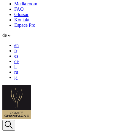
Media room
FAQ
Glossar
Kontakt
Espace Pro
de
en
fr
es
de
it
ru
ja