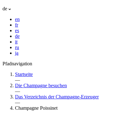
de
en
fr
es
de
it
ru
ja
Pfadnavigation
Startseite
—
Die Champagne besuchen
—
Das Verzeichnis der Champagne-Erzeuger
—
Champagne Poissinet