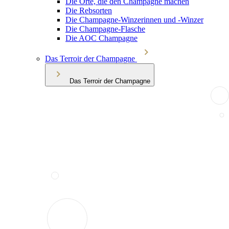
Die Orte, die den Champagne machen
Die Rebsorten
Die Champagne-Winzerinnen und -Winzer
Die Champagne-Flasche
Die AOC Champagne
Das Terroir der Champagne
Das Terroir der Champagne