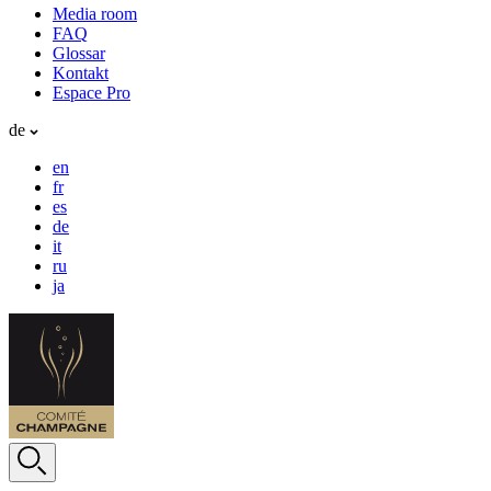
Media room
FAQ
Glossar
Kontakt
Espace Pro
de
en
fr
es
de
it
ru
ja