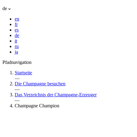
de
en
fr
es
de
it
ru
ja
Pfadnavigation
Startseite
—
Die Champagne besuchen
—
Das Verzeichnis der Champagne-Erzeuger
—
Champagne Champion