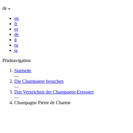
de
en
fr
es
de
it
ru
ja
Pfadnavigation
Startseite
—
Die Champagne besuchen
—
Das Verzeichnis der Champagne-Erzeuger
—
Champagne Pierre de Charme