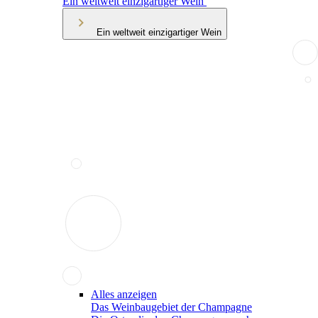
Ein weltweit einzigartiger Wein
Ein weltweit einzigartiger Wein
Alles anzeigen
Das Weinbaugebiet der Champagne