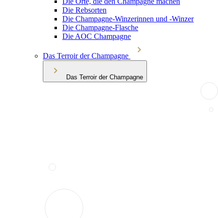
Die Orte, die den Champagne machen
Die Rebsorten
Die Champagne-Winzerinnen und -Winzer
Die Champagne-Flasche
Die AOC Champagne
Das Terroir der Champagne
Das Terroir der Champagne