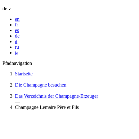
de
en
fr
es
de
it
ru
ja
Pfadnavigation
Startseite
—
Die Champagne besuchen
—
Das Verzeichnis der Champagne-Erzeuger
—
Champagne Lemaire Père et Fils