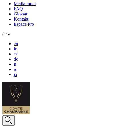
Media room
FAQ
Glossar
Kontakt
Espace Pro
de
en
fr
es
de
it
ru
ja