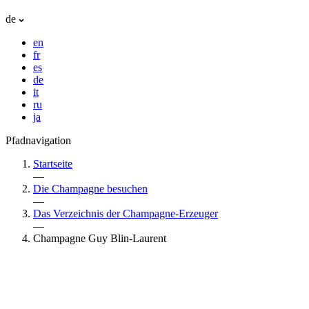
de
en
fr
es
de
it
ru
ja
Pfadnavigation
Startseite
—
Die Champagne besuchen
—
Das Verzeichnis der Champagne-Erzeuger
—
Champagne Guy Blin-Laurent