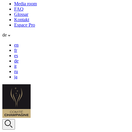
Media room
FAQ
Glossar
Kontakt
Espace Pro
de
en
fr
es
de
it
ru
ja