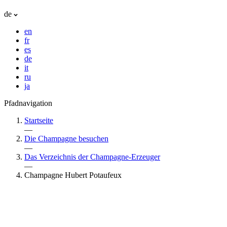
de
en
fr
es
de
it
ru
ja
Pfadnavigation
Startseite
—
Die Champagne besuchen
—
Das Verzeichnis der Champagne-Erzeuger
—
Champagne Hubert Potaufeux