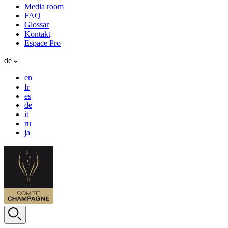
Media room
FAQ
Glossar
Kontakt
Espace Pro
de
en
fr
es
de
it
ru
ja