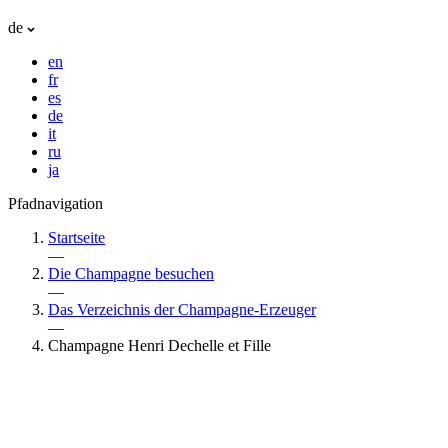
de
en
fr
es
de
it
ru
ja
Pfadnavigation
Startseite
—
Die Champagne besuchen
—
Das Verzeichnis der Champagne-Erzeuger
—
Champagne Henri Dechelle et Fille