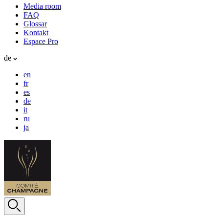
Media room
FAQ
Glossar
Kontakt
Espace Pro
de
en
fr
es
de
it
ru
ja