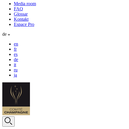
Media room
FAQ
Glossar
Kontakt
Espace Pro
de
en
fr
es
de
it
ru
ja