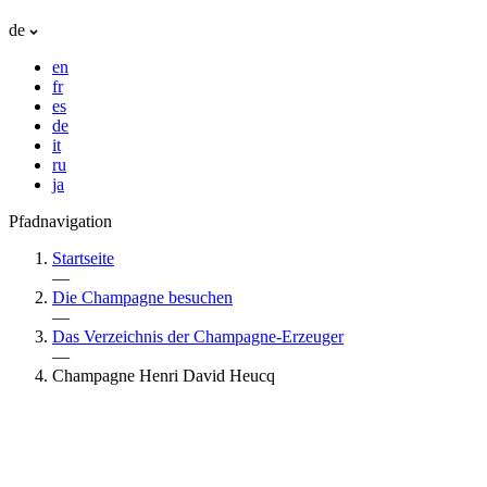
de
en
fr
es
de
it
ru
ja
Pfadnavigation
Startseite
—
Die Champagne besuchen
—
Das Verzeichnis der Champagne-Erzeuger
—
Champagne Henri David Heucq