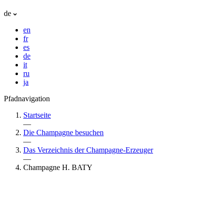
de
en
fr
es
de
it
ru
ja
Pfadnavigation
Startseite
—
Die Champagne besuchen
—
Das Verzeichnis der Champagne-Erzeuger
—
Champagne H. BATY