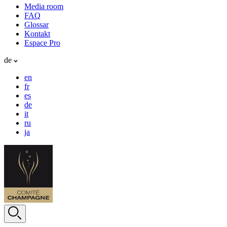
Media room
FAQ
Glossar
Kontakt
Espace Pro
de
en
fr
es
de
it
ru
ja