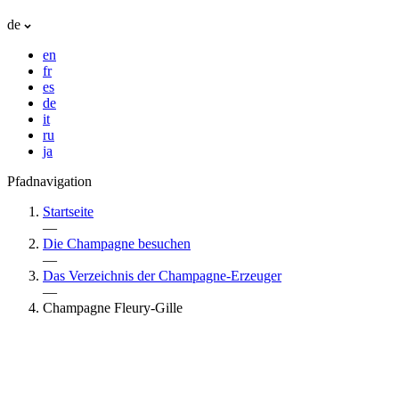
de
en
fr
es
de
it
ru
ja
Pfadnavigation
Startseite
—
Die Champagne besuchen
—
Das Verzeichnis der Champagne-Erzeuger
—
Champagne Fleury-Gille