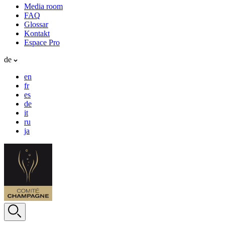
Media room
FAQ
Glossar
Kontakt
Espace Pro
de
en
fr
es
de
it
ru
ja