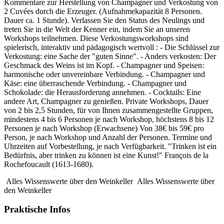
Kommentare zur Herstellung von Champagner und Verkostung von
2 Cuvées durch die Erzeuger. (Aufnahmekapazität 8 Personen.
Dauer ca. 1 Stunde). Verlassen Sie den Status des Neulings und
treten Sie in die Welt der Kenner ein, indem Sie an unseren
Workshops teilnehmen. Diese Verkostungsworkshops sind
spielerisch, interaktiv und pädagogisch wertvoll : - Die Schlüssel zur
Verkostung: eine Sache der "guten Sinne". - Anders verkosten: Der
Geschmack des Weins ist im Kopf. - Champagner und Speisen:
harmonische oder unvereinbare Verbindung. - Champagner und
Käse: eine überraschende Verbindung. - Champagner und
Schokolade: die Herausforderung annehmen. - Cocktails: Eine
andere Art, Champagner zu genießen. Private Workshops, Dauer
von 2 bis 2,5 Stunden, für von Ihnen zusammengestellte Gruppen,
mindestens 4 bis 6 Personen je nach Workshop, höchstens 8 bis 12
Personen je nach Workshop (Erwachsene) Von 38€ bis 59€ pro
Person, je nach Workshop und Anzahl der Personen. Termine und
Uhrzeiten auf Vorbestellung, je nach Verfügbarkeit. "Trinken ist ein
Bedürfnis, aber trinken zu können ist eine Kunst!" François de la
Rochefoucault (1613-1680).
Alles Wissenswerte über den Weinkeller
Alles Wissenswerte über
den Weinkeller
Praktische Infos