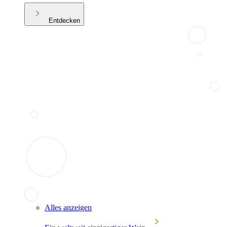
Entdecken
Alles anzeigen