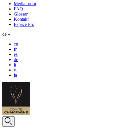
Media room
FAQ
Glossar
Kontakt
Espace Pro
de
en
fr
es
de
it
ru
ja