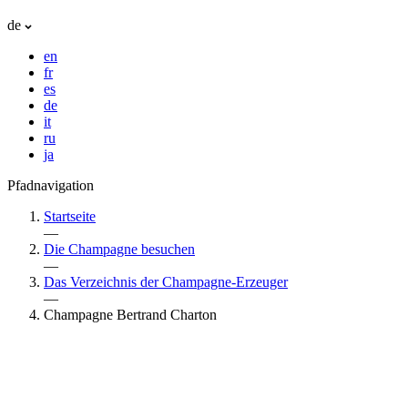
de
en
fr
es
de
it
ru
ja
Pfadnavigation
Startseite
—
Die Champagne besuchen
—
Das Verzeichnis der Champagne-Erzeuger
—
Champagne Bertrand Charton