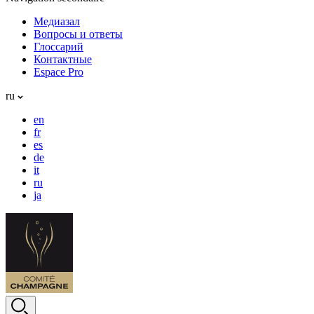
Медиазал
Вопросы и ответы
Глоссарий
Контактные
Espace Pro
ru
en
fr
es
de
it
ru
ja