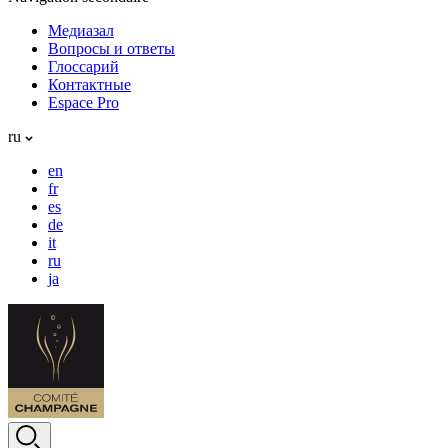
Медиазал
Вопросы и ответы
Глоссарий
Контактные
Espace Pro
ru
en
fr
es
de
it
ru
ja