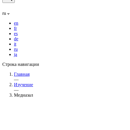
ru
en
fr
es
de
it
ru
ja
Строка навигации
Главная
—
Изучение
—
Медиазал