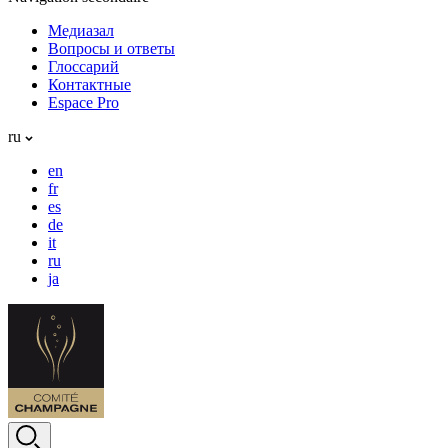
Медиазал
Вопросы и ответы
Глоссарий
Контактные
Espace Pro
ru
en
fr
es
de
it
ru
ja