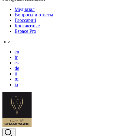
Медиазал
Вопросы и ответы
Глоссарий
Контактные
Espace Pro
ru
en
fr
es
de
it
ru
ja