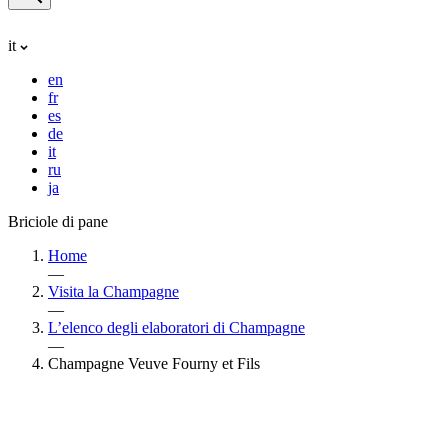
it
en
fr
es
de
it
ru
ja
Briciole di pane
Home
—
Visita la Champagne
—
L’elenco degli elaboratori di Champagne
—
Champagne Veuve Fourny et Fils