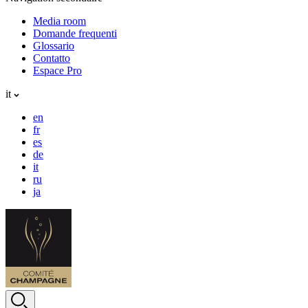
Media room
Domande frequenti
Glossario
Contatto
Espace Pro
it
en
fr
es
de
it
ru
ja