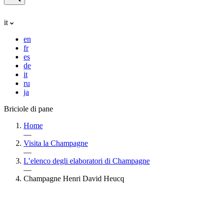
it
en
fr
es
de
it
ru
ja
Briciole di pane
Home
—
Visita la Champagne
—
L’elenco degli elaboratori di Champagne
—
Champagne Henri David Heucq