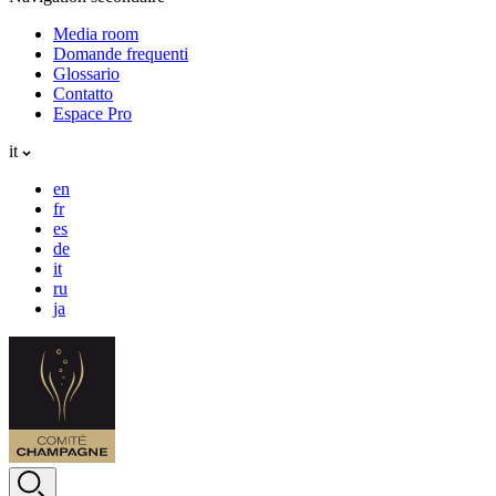
Media room
Domande frequenti
Glossario
Contatto
Espace Pro
it
en
fr
es
de
it
ru
ja