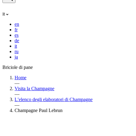
it
en
fr
es
de
it
ru
ja
Briciole di pane
Home
—
Visita la Champagne
—
L’elenco degli elaboratori di Champagne
—
Champagne Paul Lebrun