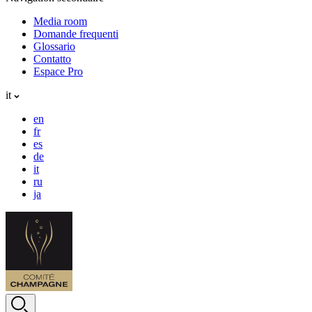
Media room
Domande frequenti
Glossario
Contatto
Espace Pro
it
en
fr
es
de
it
ru
ja